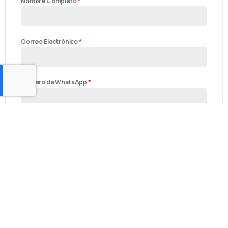
Nombre Completo
*
Correo Electrónico
*
Número de WhatsApp
*
¿Por qué te interesa Transforma Tu Salud 360?
*
0 / 180
Enviar mensaje