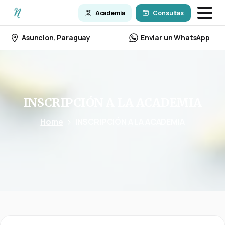
Academia
Consultas
Asuncion, Paraguay
Enviar un WhatsApp
INSCRIPCIÓN
A
LA
ACADEMIA
Home
INSCRIPCIÓN A LA ACADEMIA