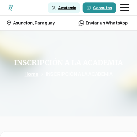
Academia
Consultas
Asuncion, Paraguay
Enviar un WhatsApp
INSCRIPCIÓN
A
LA
ACADEMIA
Home
INSCRIPCIÓN A LA ACADEMIA