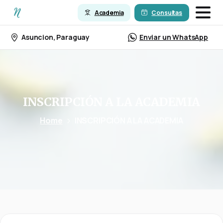
Academia
Consultas
Asuncion, Paraguay
Enviar un WhatsApp
INSCRIPCIÓN
A
LA
ACADEMIA
Home
INSCRIPCIÓN A LA ACADEMIA