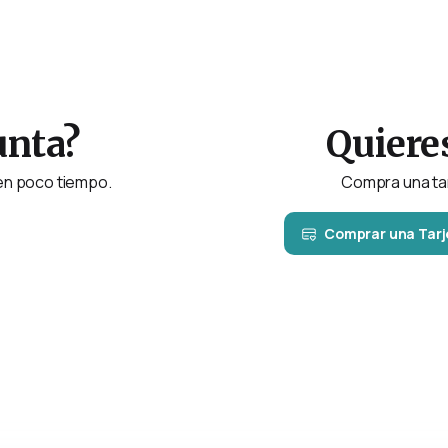
unta?
Quieres
en poco tiempo.
Compra una tar
Comprar una Tarj