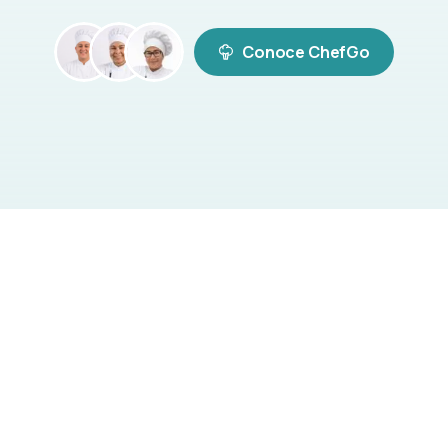
Conoce ChefGo