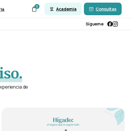
0
Academia
Consultas
ria
Sígueme
so.
experiencia de